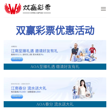
Skip
to
content
双赢彩票优惠活动
AOA至臻礼遇 缴清好友有礼
AOA春分 流水送大礼